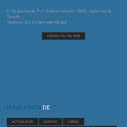
C/ Villalba Hervás, 9 -1º | Edificio Camacho | 38002 · Santa Cruz de
Tenerife
Telefónos: 822 175 684 | 608 958 069
CONTACTO VÍA WEB
HABLAMOS
DE
ACTUALIDAD
AUDIOS
CANAL