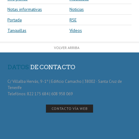
Notas informativas
Noticias
Portada
RSE
Tanquillas
Vídeos
VOLVER ARRIBA
DATOS
DE CONTACTO
C/ Villalba Hervás, 9 -1º | Edificio Camacho | 38002 · Santa Cruz de
Tenerife
Telefónos: 822 175 684 | 608 958 069
CONTACTO VÍA WEB