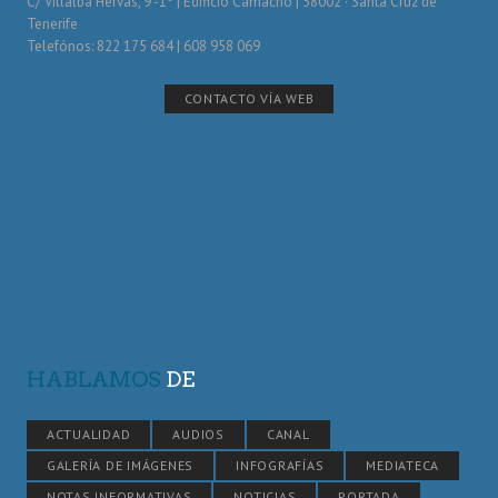
C/ Villalba Hervás, 9 -1º | Edificio Camacho | 38002 · Santa Cruz de
Tenerife
Telefónos: 822 175 684 | 608 958 069
CONTACTO VÍA WEB
HABLAMOS
DE
ACTUALIDAD
AUDIOS
CANAL
GALERÍA DE IMÁGENES
INFOGRAFÍAS
MEDIATECA
NOTAS INFORMATIVAS
NOTICIAS
PORTADA