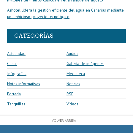
millones de metros cúbicos en el arranque de agosto
Ashotel lidera la gestión eficiente del agua en Canarias mediante
un ambicioso proyecto tecnológico
CATEGORÍAS
Actualidad
Audios
Canal
Galería de imágenes
Infografías
Mediateca
Notas informativas
Noticias
Portada
RSE
Tanquillas
Vídeos
VOLVER ARRIBA