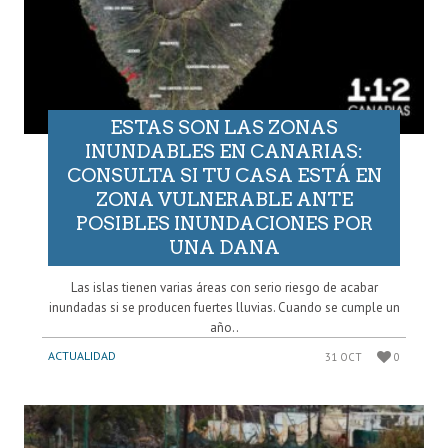
ESTAS SON LAS ZONAS
INUNDABLES EN CANARIAS:
CONSULTA SI TU CASA ESTÁ EN
ZONA VULNERABLE ANTE
POSIBLES INUNDACIONES POR
UNA DANA
Las islas tienen varias áreas con serio riesgo de acabar
inundadas si se producen fuertes lluvias. Cuando se cumple un
año..
ACTUALIDAD
31 OCT
0