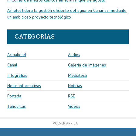
millones de metros cúbicos en el arranque de agosto
Ashotel lidera la gestión eficiente del agua en Canarias mediante
un ambicioso proyecto tecnológico
CATEGORÍAS
Actualidad
Audios
Canal
Galería de imágenes
Infografías
Mediateca
Notas informativas
Noticias
Portada
RSE
Tanquillas
Vídeos
VOLVER ARRIBA