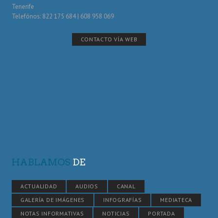
Tenerife
Telefónos: 822 175 684 | 608 958 069
CONTACTO VÍA WEB
HABLAMOS
DE
ACTUALIDAD
AUDIOS
CANAL
GALERÍA DE IMÁGENES
INFOGRAFÍAS
MEDIATECA
NOTAS INFORMATIVAS
NOTICIAS
PORTADA