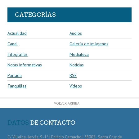
CATEGORÍAS
Actualidad
Audios
Canal
Galería de imágenes
Infografías
Mediateca
Notas informativas
Noticias
Portada
RSE
Tanquillas
Vídeos
VOLVER ARRIBA
DATOS
DE CONTACTO
C/ Villalba Hervás, 9 -1º | Edificio Camacho | 38002 · Santa Cruz de