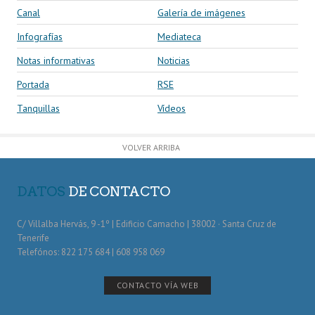
Canal
Galería de imágenes
Infografías
Mediateca
Notas informativas
Noticias
Portada
RSE
Tanquillas
Vídeos
VOLVER ARRIBA
DATOS
DE CONTACTO
C/ Villalba Hervás, 9 -1º | Edificio Camacho | 38002 · Santa Cruz de
Tenerife
Telefónos: 822 175 684 | 608 958 069
CONTACTO VÍA WEB