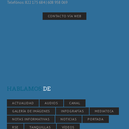
Telefónos: 822 175 684 | 608 958 069
CONTACTO VÍA WEB
HABLAMOS
DE
ACTUALIDAD
AUDIOS
CANAL
GALERÍA DE IMÁGENES
INFOGRAFÍAS
MEDIATECA
NOTAS INFORMATIVAS
NOTICIAS
PORTADA
RSE
TANQUILLAS
VÍDEOS