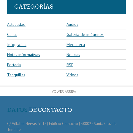
CATEGORÍAS
Actualidad
Audios
Canal
Galería de imágenes
Infografías
Mediateca
Notas informativas
Noticias
Portada
RSE
Tanquillas
Vídeos
VOLVER ARRIBA
DATOS
DE CONTACTO
C/ Villalba Hervás, 9 -1º | Edificio Camacho | 38002 · Santa Cruz de
Tenerife