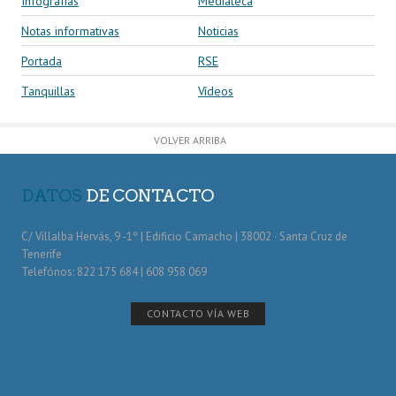
Infografías
Mediateca
Notas informativas
Noticias
Portada
RSE
Tanquillas
Vídeos
VOLVER ARRIBA
DATOS
DE CONTACTO
C/ Villalba Hervás, 9 -1º | Edificio Camacho | 38002 · Santa Cruz de
Tenerife
Telefónos: 822 175 684 | 608 958 069
CONTACTO VÍA WEB