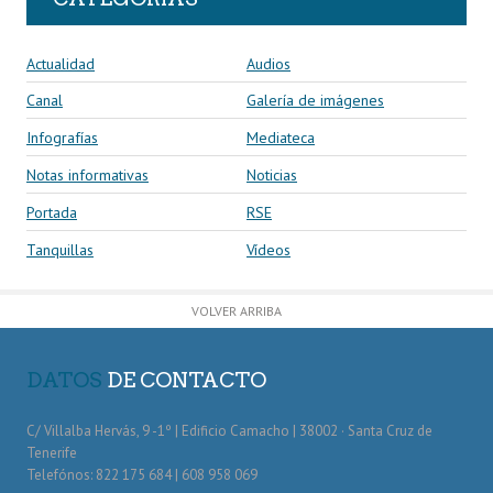
Actualidad
Audios
Canal
Galería de imágenes
Infografías
Mediateca
Notas informativas
Noticias
Portada
RSE
Tanquillas
Vídeos
VOLVER ARRIBA
DATOS
DE CONTACTO
C/ Villalba Hervás, 9 -1º | Edificio Camacho | 38002 · Santa Cruz de
Tenerife
Telefónos: 822 175 684 | 608 958 069