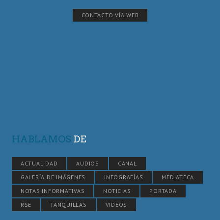
CONTACTO VÍA WEB
HABLAMOS
DE
ACTUALIDAD
AUDIOS
CANAL
GALERÍA DE IMÁGENES
INFOGRAFÍAS
MEDIATECA
NOTAS INFORMATIVAS
NOTICIAS
PORTADA
RSE
TANQUILLAS
VÍDEOS