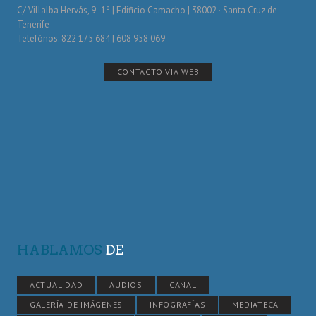
C/ Villalba Hervás, 9 -1º | Edificio Camacho | 38002 · Santa Cruz de
Tenerife
Telefónos: 822 175 684 | 608 958 069
CONTACTO VÍA WEB
HABLAMOS
DE
ACTUALIDAD
AUDIOS
CANAL
GALERÍA DE IMÁGENES
INFOGRAFÍAS
MEDIATECA