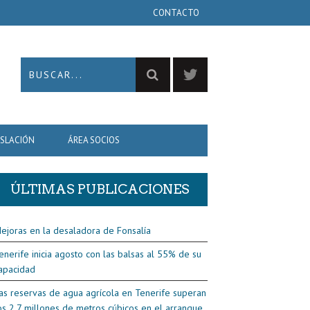
CONTACTO
ISLACIÓN
ÁREA SOCIOS
ÚLTIMAS PUBLICACIONES
ejoras en la desaladora de Fonsalía
enerife inicia agosto con las balsas al 55% de su
apacidad
as reservas de agua agrícola en Tenerife superan
os 2,7 millones de metros cúbicos en el arranque