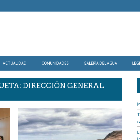
ACTUALIDAD
COMUNIDADES
GALERÍA DEL AGUA
LEG
UETA: DIRECCIÓN GENERAL
M
T
c
L
l