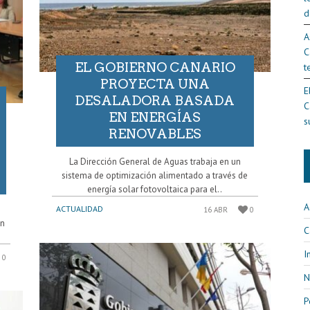
d
A
C
EL GOBIERNO CANARIO
t
PROYECTA UNA
E
DESALADORA BASADA
C
EN ENERGÍAS
s
RENOVABLES
La Dirección General de Aguas trabaja en un
sistema de optimización alimentado a través de
energía solar fotovoltaica para el..
A
ACTUALIDAD
16 ABR
0
on
C
I
0
N
P