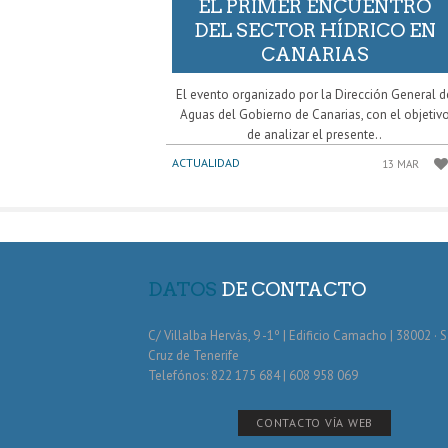
EL PRIMER ENCUENTRO
DEL SECTOR HÍDRICO EN
CANARIAS
El evento organizado por la Dirección General d
Aguas del Gobierno de Canarias, con el objetiv
de analizar el presente..
ACTUALIDAD
13 MAR
DATOS
DE CONTACTO
C/ Villalba Hervás, 9 -1º | Edificio Camacho | 38002 · 
Cruz de Tenerife
Telefónos: 822 175 684 | 608 958 069
CONTACTO VÍA WEB