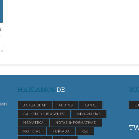
e
o
0
HABLAMOS
DE
BU
Santa
ACTUALIDAD
AUDIOS
CANAL
BU
GALERÍA DE IMÁGENES
INFOGRAFÍAS
MEDIATECA
NOTAS INFORMATIVAS
TW
NOTICIAS
PORTADA
RSE