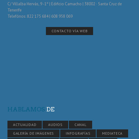
C/ Villalba Hervás, 9 -1º | Edificio Camacho | 38002 · Santa Cruz de
Tenerife
Telefónos: 822 175 684 | 608 958 069
CONTACTO VÍA WEB
HABLAMOS
DE
ACTUALIDAD
AUDIOS
CANAL
GALERÍA DE IMÁGENES
INFOGRAFÍAS
MEDIATECA