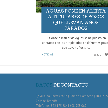
AGUAS PONE EN ALERTA
A TITULARES DE POZOS
QUE LLEVAN AÑOS
PARADOS
El Consejo Insular de Aguas se ha puesto en
contacto con los propietarios de diferentes poz
que llevan años sin..
NOTICIAS
28 JUL
DATOS
DE CONTACTO
C/ Villalba Hervás, 9 -1º | Edificio Camacho | 38002 · 
Cruz de Tenerife
Telefónos: 822 175 684 | 608 958 069