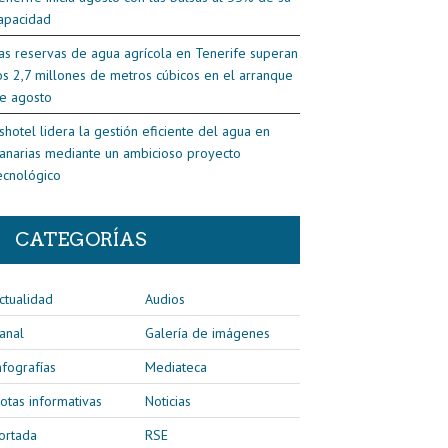
apacidad
as reservas de agua agrícola en Tenerife superan
os 2,7 millones de metros cúbicos en el arranque
e agosto
shotel lidera la gestión eficiente del agua en
anarias mediante un ambicioso proyecto
ecnológico
CATEGORÍAS
ctualidad
Audios
anal
Galería de imágenes
nfografías
Mediateca
otas informativas
Noticias
ortada
RSE