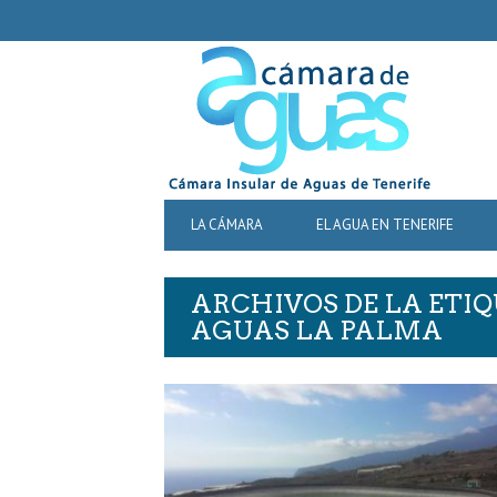
SECONDARY
NAVIGATION
PRIMARY
LA CÁMARA
EL AGUA EN TENERIFE
NAVIGATION
ARCHIVOS DE LA ETIQ
AGUAS LA PALMA