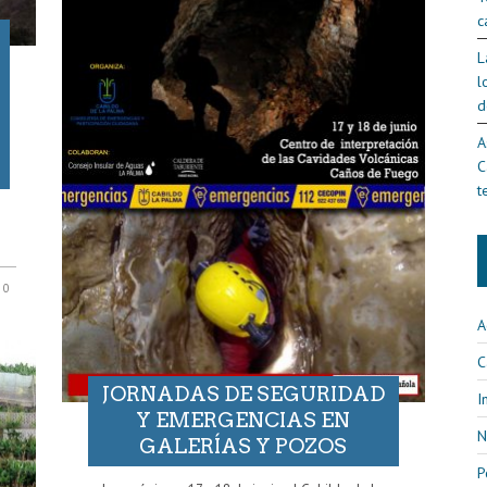
c
L
l
d
A
C
t
0
A
C
JORNADAS DE SEGURIDAD
I
Y EMERGENCIAS EN
N
GALERÍAS Y POZOS
P