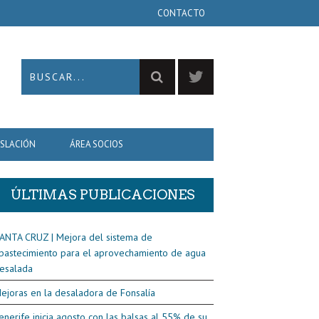
CONTACTO
ISLACIÓN
ÁREA SOCIOS
ÚLTIMAS PUBLICACIONES
ANTA CRUZ | Mejora del sistema de
bastecimiento para el aprovechamiento de agua
esalada
ejoras en la desaladora de Fonsalía
enerife inicia agosto con las balsas al 55% de su