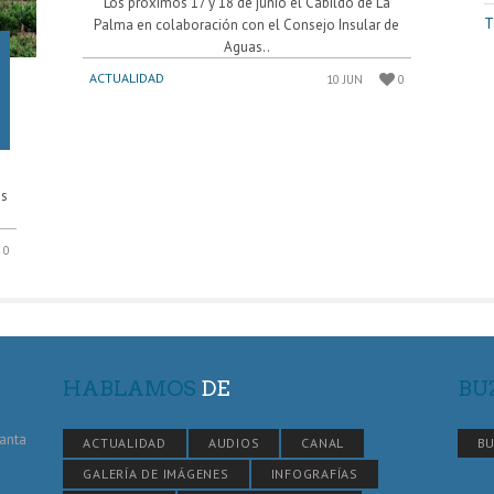
Los próximos 17 y 18 de junio el Cabildo de La
T
Palma en colaboración con el Consejo Insular de
Aguas..
ACTUALIDAD
10 JUN
0
os
0
HABLAMOS
DE
BU
Santa
ACTUALIDAD
AUDIOS
CANAL
BU
GALERÍA DE IMÁGENES
INFOGRAFÍAS