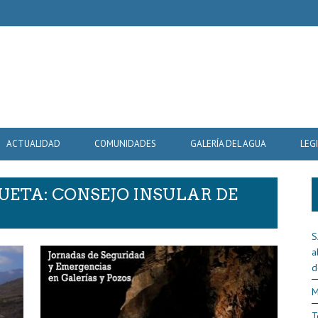
ACTUALIDAD
COMUNIDADES
GALERÍA DEL AGUA
LEG
UETA: CONSEJO INSULAR DE
S
a
d
M
T