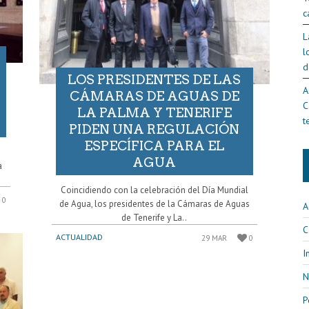
c
L
l
d
LOS PRESIDENTES DE LAS
A
CÁMARAS DE AGUAS DE
C
LA PALMA Y TENERIFE
t
PIDEN UNA REGULACIÓN
ESPECÍFICA PARA EL
AGUA
a
Coincidiendo con la celebración del Día Mundial
0
de Agua, los presidentes de la Cámaras de Aguas
A
de Tenerife y La..
C
ACTUALIDAD
29 MAR
0
I
N
P