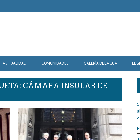
ACTUALIDAD
COMUNIDADES
GALERÍA DEL AGUA
LEG
QUETA: CÁMARA INSULAR DE
S
a
d
M
T