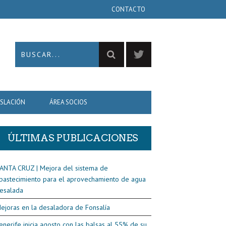
CONTACTO
ISLACIÓN
ÁREA SOCIOS
ÚLTIMAS PUBLICACIONES
ANTA CRUZ | Mejora del sistema de
bastecimiento para el aprovechamiento de agua
esalada
ejoras en la desaladora de Fonsalía
enerife inicia agosto con las balsas al 55% de su