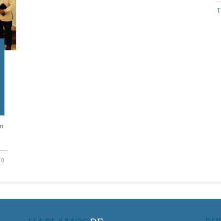
T
an
0