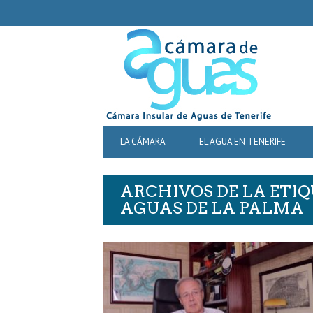
SECONDARY
NAVIGATION
PRIMARY
LA CÁMARA
EL AGUA EN TENERIFE
NAVIGATION
ARCHIVOS DE LA ETI
AGUAS DE LA PALMA