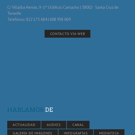
C/ Villalba Hervás, 9 -1º | Edificio Camacho | 38002 · Santa Cruz de
Tenerife
Telefónos: 822 175 684 | 608 958 069
CONTACTO VÍA WEB
HABLAMOS
DE
ACTUALIDAD
AUDIOS
CANAL
GALERÍA DE IMÁGENES
INFOGRAFÍAS
MEDIATECA