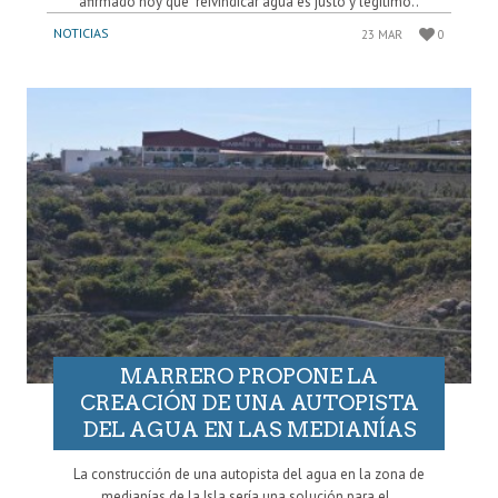
afirmado hoy que “reivindicar agua es justo y legítimo..
NOTICIAS
23 MAR
0
MARRERO PROPONE LA
CREACIÓN DE UNA AUTOPISTA
DEL AGUA EN LAS MEDIANÍAS
La construcción de una autopista del agua en la zona de
medianías de la Isla sería una solución para el..