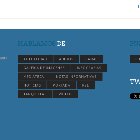
T
HABLAMOS
DE
BU
Santa
ACTUALIDAD
AUDIOS
CANAL
BU
GALERÍA DE IMÁGENES
INFOGRAFÍAS
MEDIATECA
NOTAS INFORMATIVAS
TW
NOTICIAS
PORTADA
RSE
TANQUILLAS
VÍDEOS