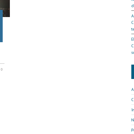
d
A
C
t
E
C
s
0
A
C
I
N
P