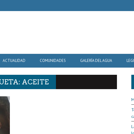
ACTUALIDAD
COMUNIDADES
GALERÍA DEL AGUA
LEG
UETA: ACEITE
M
T
c
L
l