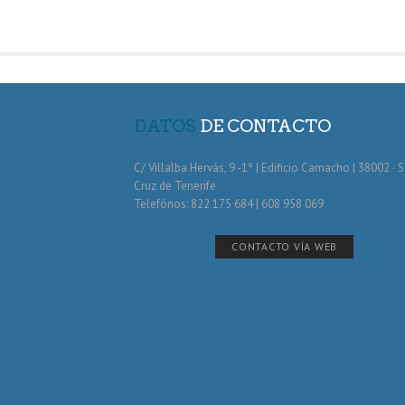
DATOS
DE CONTACTO
C/ Villalba Hervás, 9 -1º | Edificio Camacho | 38002 · 
Cruz de Tenerife
Telefónos: 822 175 684 | 608 958 069
CONTACTO VÍA WEB