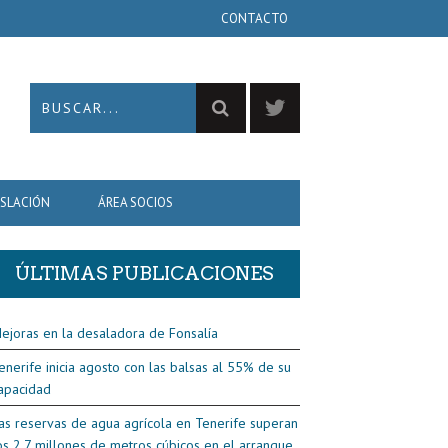
CONTACTO
ISLACIÓN
ÁREA SOCIOS
ÚLTIMAS PUBLICACIONES
ejoras en la desaladora de Fonsalía
enerife inicia agosto con las balsas al 55% de su
apacidad
as reservas de agua agrícola en Tenerife superan
os 2,7 millones de metros cúbicos en el arranque