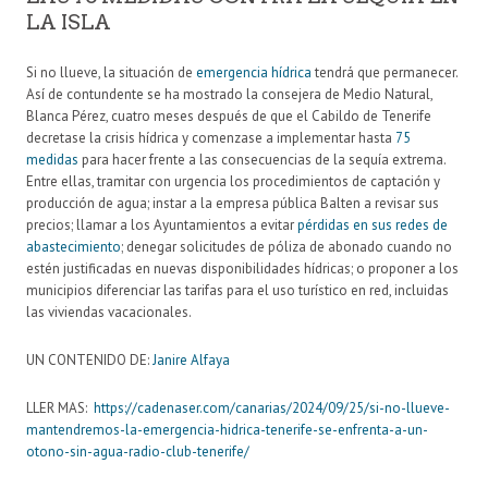
LA ISLA
Si no llueve, la situación de
emergencia hídrica
tendrá que permanecer.
Así de contundente se ha mostrado la consejera de Medio Natural,
Blanca Pérez, cuatro meses después de que el Cabildo de Tenerife
decretase la crisis hídrica y comenzase a implementar hasta
75
medidas
para hacer frente a las consecuencias de la sequía extrema.
Entre ellas, tramitar con urgencia los procedimientos de captación y
producción de agua; instar a la empresa pública Balten a revisar sus
precios; llamar a los Ayuntamientos a evitar
pérdidas en sus redes de
abastecimiento
; denegar solicitudes de póliza de abonado cuando no
estén justificadas en nuevas disponibilidades hídricas; o proponer a los
municipios diferenciar las tarifas para el uso turístico en red, incluidas
las viviendas vacacionales.
UN CONTENIDO DE:
Janire Alfaya
LLER MAS:
https://cadenaser.com/canarias/2024/09/25/si-no-llueve-
mantendremos-la-emergencia-hidrica-tenerife-se-enfrenta-a-un-
otono-sin-agua-radio-club-tenerife/