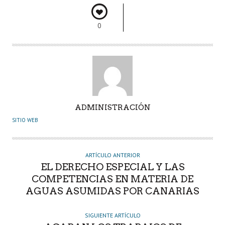
k
p
r
0
A
ADMINISTRACIÓN
U
SITIO WEB
T
O
R
ARTÍCULO ANTERIOR
EL DERECHO ESPECIAL Y LAS
COMPETENCIAS EN MATERIA DE
AGUAS ASUMIDAS POR CANARIAS
SIGUIENTE ARTÍCULO