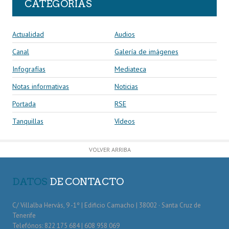
CATEGORÍAS
Actualidad
Audios
Canal
Galería de imágenes
Infografías
Mediateca
Notas informativas
Noticias
Portada
RSE
Tanquillas
Vídeos
VOLVER ARRIBA
DATOS
DE CONTACTO
C/ Villalba Hervás, 9 -1º | Edificio Camacho | 38002 · Santa Cruz de
Tenerife
Telefónos: 822 175 684 | 608 958 069