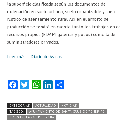
la superficie clasificada según los documentos de
ordenación en suelo urbano, suelo urbanizable y suelo
rústico de asentamiento rural. Así en el ámbito de
producción se tendrá en cuenta tanto los trabajos en de
recursos propios (EDAM, galerías y pozos) como la de
suministradores privados.
Leer más – Diario de Avisos
Fa
T
W
Li
C
ce
w
ha
nk
o
b
itt
ts
e
m
CATEGORÍAS
ACTUALIDAD
NOTICIAS
o
er
A
dI
pa
TAGGED:
AYUNTAMIENTO DE SANTA CRUZ DE TENERIFE
CICLO INTEGRAL DEL AGUA
o
p
n
rti