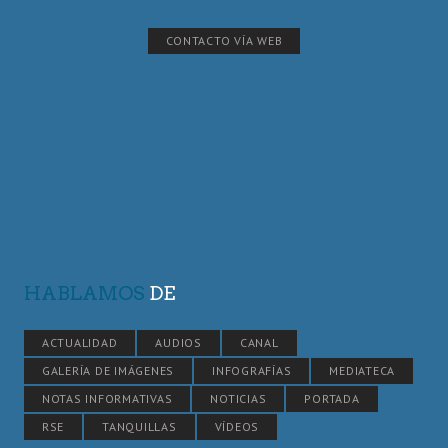
CONTACTO VÍA WEB
HABLAMOS
DE
ACTUALIDAD
AUDIOS
CANAL
GALERÍA DE IMÁGENES
INFOGRAFÍAS
MEDIATECA
NOTAS INFORMATIVAS
NOTICIAS
PORTADA
RSE
TANQUILLAS
VÍDEOS