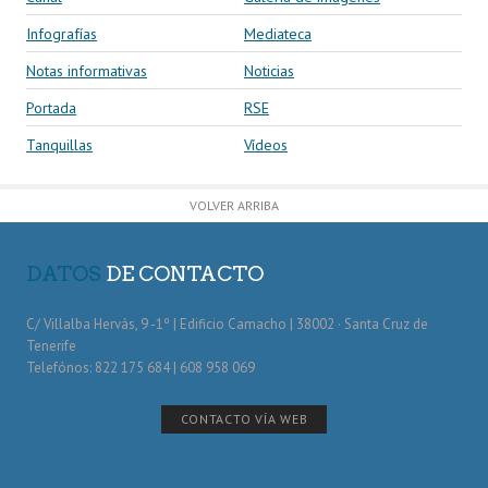
Infografías
Mediateca
Notas informativas
Noticias
Portada
RSE
Tanquillas
Vídeos
VOLVER ARRIBA
DATOS
DE CONTACTO
C/ Villalba Hervás, 9 -1º | Edificio Camacho | 38002 · Santa Cruz de
Tenerife
Telefónos: 822 175 684 | 608 958 069
CONTACTO VÍA WEB