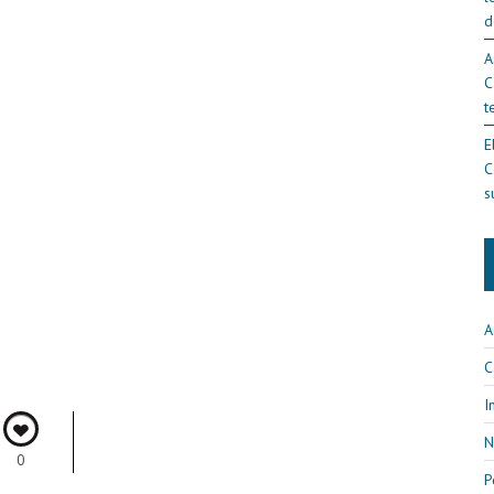
d
A
C
t
E
C
s
A
C
I
N
0
P