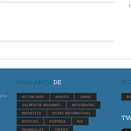
T
HABLAMOS
DE
BU
Santa
ACTUALIDAD
AUDIOS
CANAL
BU
GALERÍA DE IMÁGENES
INFOGRAFÍAS
MEDIATECA
NOTAS INFORMATIVAS
TW
NOTICIAS
PORTADA
RSE
TANQUILLAS
VÍDEOS