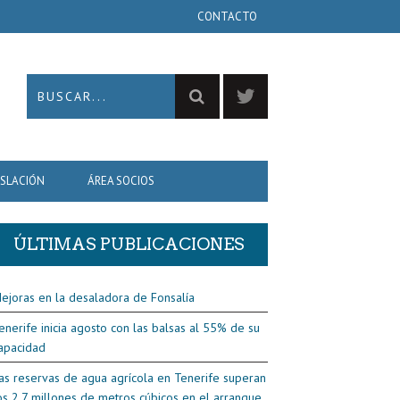
CONTACTO
ISLACIÓN
ÁREA SOCIOS
ÚLTIMAS PUBLICACIONES
ejoras en la desaladora de Fonsalía
enerife inicia agosto con las balsas al 55% de su
apacidad
as reservas de agua agrícola en Tenerife superan
os 2,7 millones de metros cúbicos en el arranque