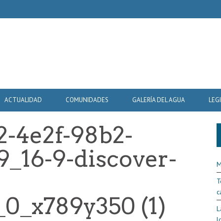
ACTUALIDAD
COMUNIDADES
GALERÍA DEL AGUA
LEG
2-4e2f-98b2-
_16-9-discover-
M
T
c
_0_x789y350 (1)
L
l