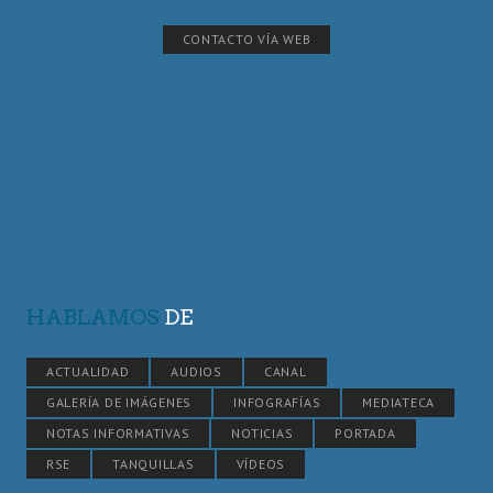
CONTACTO VÍA WEB
HABLAMOS
DE
ACTUALIDAD
AUDIOS
CANAL
GALERÍA DE IMÁGENES
INFOGRAFÍAS
MEDIATECA
NOTAS INFORMATIVAS
NOTICIAS
PORTADA
RSE
TANQUILLAS
VÍDEOS