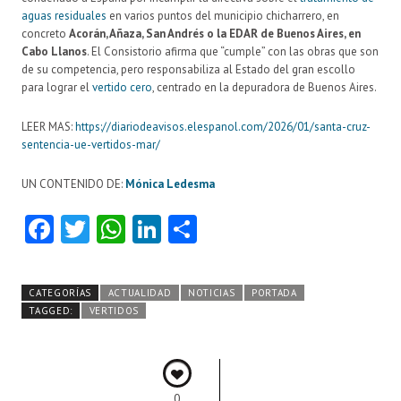
aguas residuales
en varios puntos del municipio chicharrero, en
concreto
Acorán, Añaza, San Andrés o la EDAR de Buenos Aires, en
Cabo Llanos
. El Consistorio afirma que “cumple” con las obras que son
de su competencia, pero responsabiliza al Estado del gran escollo
para lograr el
vertido cero
, centrado en la depuradora de Buenos Aires.
LEER MAS:
https://diariodeavisos.elespanol.com/2026/01/santa-cruz-
sentencia-ue-vertidos-mar/
UN CONTENIDO DE:
Mónica Ledesma
Fa
T
W
Li
C
ce
w
ha
nk
o
b
itt
ts
e
m
CATEGORÍAS
ACTUALIDAD
NOTICIAS
PORTADA
o
er
A
dI
pa
TAGGED:
VERTIDOS
o
p
n
rti
k
p
r
0