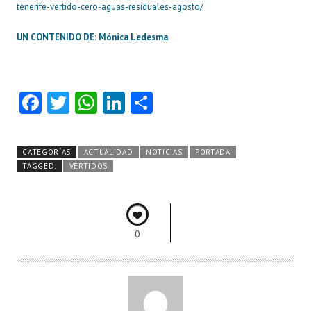
tenerife-vertido-cero-aguas-residuales-agosto/
UN CONTENIDO DE:
Mónica Ledesma
Fa
T
W
Li
C
ce
w
ha
nk
o
b
itt
ts
e
m
CATEGORÍAS
ACTUALIDAD
NOTICIAS
PORTADA
o
er
A
dI
pa
TAGGED:
VERTIDOS
o
p
n
rti
k
p
r
0