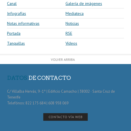
Canal
Galería de imágenes
Infografías
Mediateca
Notas informativas
Noticias
Portada
RSE
Tanquillas
Vídeos
VOLVER ARRIBA
DATOS
DE CONTACTO
C/ Villalba Hervás, 9 -1º | Edificio Camacho | 38002 · Santa Cruz de
Tenerife
Telefónos: 822 175 684 | 608 958 069
CONTACTO VÍA WEB