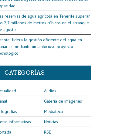
apacidad
as reservas de agua agrícola en Tenerife superan
os 2,7 millones de metros cúbicos en el arranque
e agosto
shotel lidera la gestión eficiente del agua en
anarias mediante un ambicioso proyecto
ecnológico
CATEGORÍAS
ctualidad
Audios
anal
Galería de imágenes
nfografías
Mediateca
otas informativas
Noticias
ortada
RSE