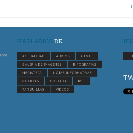
T
HABLAMOS
DE
BU
Santa
ACTUALIDAD
AUDIOS
CANAL
BU
GALERÍA DE IMÁGENES
INFOGRAFÍAS
MEDIATECA
NOTAS INFORMATIVAS
TW
NOTICIAS
PORTADA
RSE
TANQUILLAS
VÍDEOS