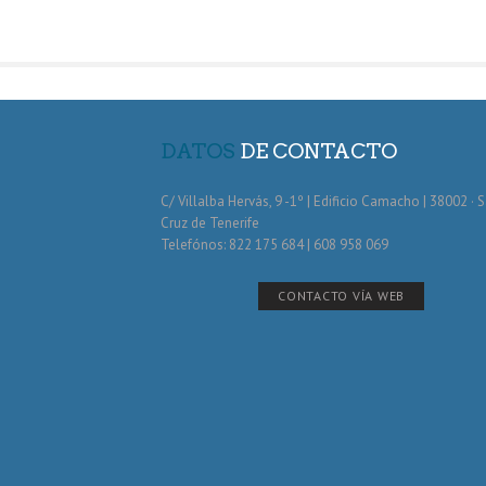
DATOS
DE CONTACTO
C/ Villalba Hervás, 9 -1º | Edificio Camacho | 38002 · 
Cruz de Tenerife
Telefónos: 822 175 684 | 608 958 069
CONTACTO VÍA WEB