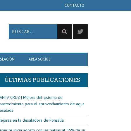
CONTACTO
ISLACIÓN
ÁREA SOCIOS
ÚLTIMAS PUBLICACIONES
ANTA CRUZ | Mejora del sistema de
bastecimiento para el aprovechamiento de agua
esalada
ejoras en la desaladora de Fonsalía
enerife inicia agosto con las balsas al 55% de su