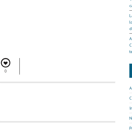
c
L
l
d
A
C
t
0
A
C
I
N
P