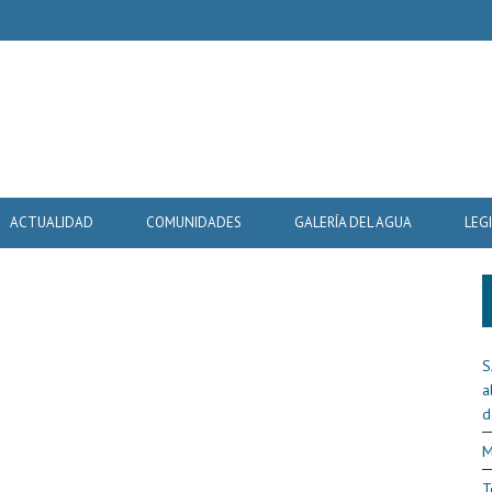
ACTUALIDAD
COMUNIDADES
GALERÍA DEL AGUA
LEG
S
a
d
M
T