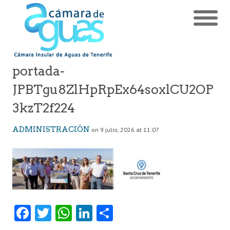
portada-
JPBTgu8ZlHpRpEx64soxlCU2OP
3kzT2f224
ADMINISTRACIÓN
on 9 julio, 2026 at 11:07
Fa
T
W
Li
C
ce
w
ha
nk
o