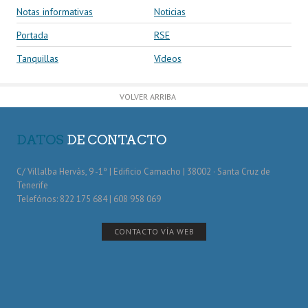
Notas informativas
Noticias
Portada
RSE
Tanquillas
Vídeos
VOLVER ARRIBA
DATOS
DE CONTACTO
C/ Villalba Hervás, 9 -1º | Edificio Camacho | 38002 · Santa Cruz de
Tenerife
Telefónos: 822 175 684 | 608 958 069
CONTACTO VÍA WEB