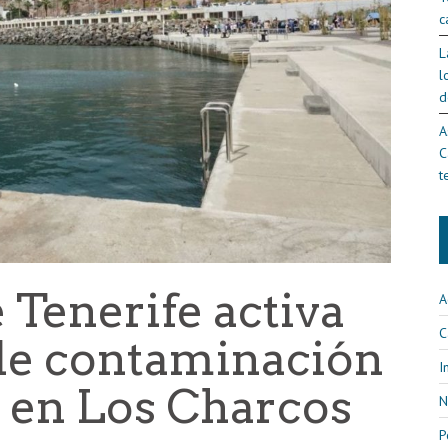
c
L
l
d
A
C
t
 Tenerife activa
A
C
 de contaminación
I
o en Los Charcos
N
P