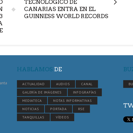
O
TECNOLÓGICO DE
N
CANARIAS ENTRA EN EL
3
GUINNESS WORLD RECORDS
A
E
HABLAMOS
DE
BU
Santa
ACTUALIDAD
AUDIOS
CANAL
BU
GALERÍA DE IMÁGENES
INFOGRAFÍAS
MEDIATECA
NOTAS INFORMATIVAS
TW
NOTICIAS
PORTADA
RSE
TANQUILLAS
VÍDEOS