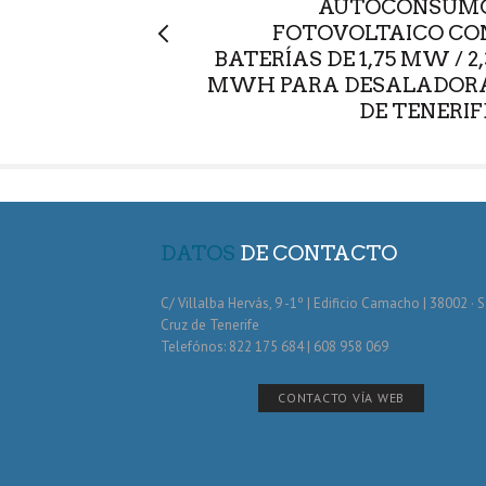
AUTOCONSUM
FOTOVOLTAICO CO
BATERÍAS DE 1,75 MW / 2,
MWH PARA DESALADOR
DE TENERIF
DATOS
DE CONTACTO
C/ Villalba Hervás, 9 -1º | Edificio Camacho | 38002 · 
Cruz de Tenerife
Telefónos: 822 175 684 | 608 958 069
CONTACTO VÍA WEB