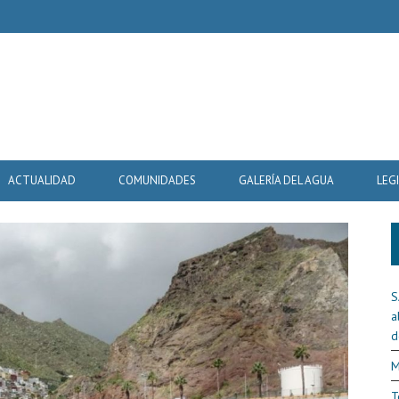
ACTUALIDAD
COMUNIDADES
GALERÍA DEL AGUA
LEG
S
a
d
M
T