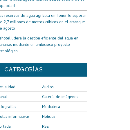
apacidad
as reservas de agua agrícola en Tenerife superan
os 2,7 millones de metros cúbicos en el arranque
e agosto
shotel lidera la gestión eficiente del agua en
anarias mediante un ambicioso proyecto
ecnológico
CATEGORÍAS
ctualidad
Audios
anal
Galería de imágenes
nfografías
Mediateca
otas informativas
Noticias
ortada
RSE