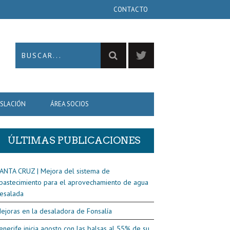
CONTACTO
ISLACIÓN
ÁREA SOCIOS
ÚLTIMAS PUBLICACIONES
ANTA CRUZ | Mejora del sistema de
bastecimiento para el aprovechamiento de agua
esalada
ejoras en la desaladora de Fonsalía
enerife inicia agosto con las balsas al 55% de su