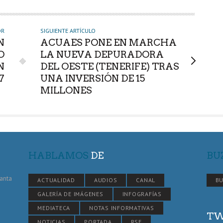
OR
SIGUIENTE ARTÍCULO
N
ACUAES PONE EN MARCHA
O
LA NUEVA DEPURADORA
N
DEL OESTE (TENERIFE) TRAS
7
UNA INVERSIÓN DE 15
MILLONES
HABLAMOS
DE
BU
Santa
ACTUALIDAD
AUDIOS
CANAL
BU
GALERÍA DE IMÁGENES
INFOGRAFÍAS
MEDIATECA
NOTAS INFORMATIVAS
TW
NOTICIAS
PORTADA
RSE