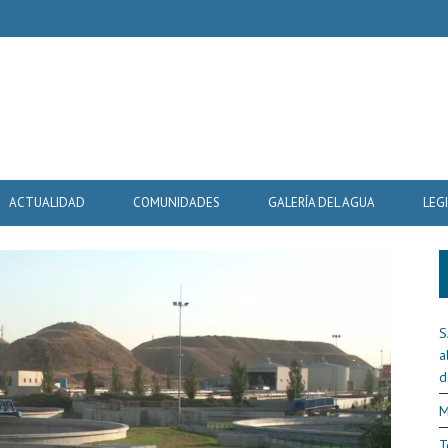
ACTUALIDAD
COMUNIDADES
GALERÍA DEL AGUA
LEG
S
a
d
M
T