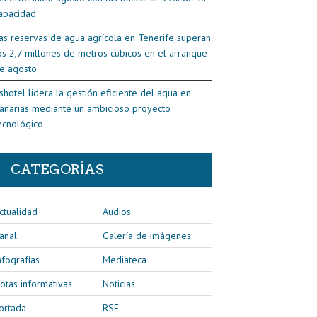
apacidad
as reservas de agua agrícola en Tenerife superan
os 2,7 millones de metros cúbicos en el arranque
e agosto
shotel lidera la gestión eficiente del agua en
anarias mediante un ambicioso proyecto
ecnológico
CATEGORÍAS
ctualidad
Audios
anal
Galería de imágenes
nfografías
Mediateca
otas informativas
Noticias
ortada
RSE