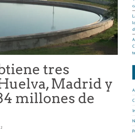
c
L
l
d
A
C
t
tiene tres
 Huelva, Madrid y
A
84 millones de
C
I
N
52
P