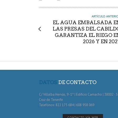
R
ARTÍCULO ANTERI
EL AGUA EMBALSADA E
LAS PRESAS DEL CABILD
GARANTIZA EL RIEGO E
2026 Y EN 202
DATOS
DE CONTACTO
C/ Villalba Hervás, 9 -1º | Edificio Camacho | 38002 · 
Cruz de Tenerife
Telefónos: 822 175 684 | 608 958 069
CONTACTO VÍA WEB