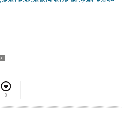
gua-obtiene-tres-contratos-en-huelva-madrid-y-tenerife-por-84-
DA
0