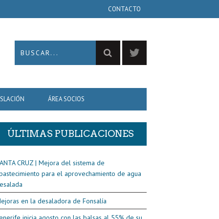
CONTACTO
ISLACIÓN
ÁREA SOCIOS
ÚLTIMAS PUBLICACIONES
ANTA CRUZ | Mejora del sistema de
bastecimiento para el aprovechamiento de agua
esalada
ejoras en la desaladora de Fonsalía
enerife inicia agosto con las balsas al 55% de su