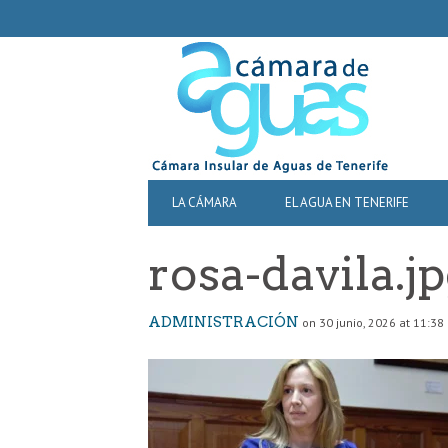
SECONDARY
NAVIGATION
PRIMARY
LA CÁMARA
EL AGUA EN TENERIFE
NAVIGATION
rosa-davila.j
ADMINISTRACIÓN
on 30 junio, 2026 at 11:38