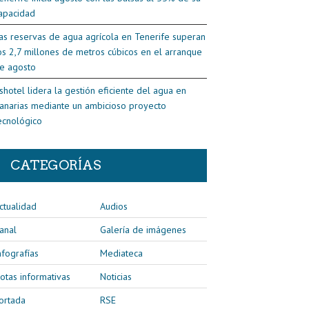
apacidad
as reservas de agua agrícola en Tenerife superan
os 2,7 millones de metros cúbicos en el arranque
e agosto
shotel lidera la gestión eficiente del agua en
anarias mediante un ambicioso proyecto
ecnológico
CATEGORÍAS
ctualidad
Audios
anal
Galería de imágenes
nfografías
Mediateca
otas informativas
Noticias
ortada
RSE