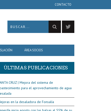
CONTACTO
ISLACIÓN
ÁREA SOCIOS
ÚLTIMAS PUBLICACIONES
ANTA CRUZ | Mejora del sistema de
bastecimiento para el aprovechamiento de agua
esalada
ejoras en la desaladora de Fonsalía
enerife inicia agosto con las balsas al 55% de su