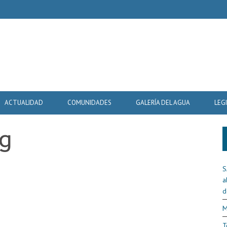
ACTUALIDAD
COMUNIDADES
GALERÍA DEL AGUA
LEG
pg
S
a
d
M
T