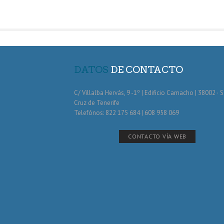
DATOS
DE CONTACTO
C/ Villalba Hervás, 9 -1º | Edificio Camacho | 38002 · 
Cruz de Tenerife
Telefónos: 822 175 684 | 608 958 069
CONTACTO VÍA WEB