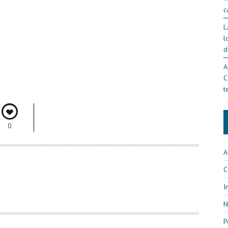
c
L
l
d
A
C
t
0
A
C
I
N
P