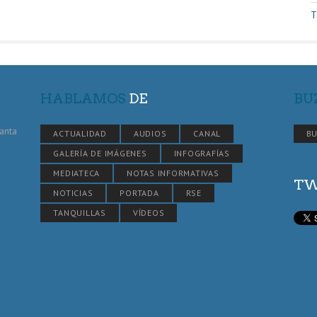
T
HABLAMOS
DE
BU
Santa
ACTUALIDAD
AUDIOS
CANAL
BU
GALERÍA DE IMÁGENES
INFOGRAFÍAS
MEDIATECA
NOTAS INFORMATIVAS
TW
NOTICIAS
PORTADA
RSE
TANQUILLAS
VÍDEOS