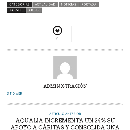
b
itt
ts
e
m
CATEGORÍAS
ACTUALIDAD
NOTICIAS
PORTADA
o
er
A
dI
pa
TAGGED:
CRISIS
o
p
n
rti
k
p
r
0
A
ADMINISTRACIÓN
U
SITIO WEB
T
O
R
ARTÍCULO ANTERIOR
AQUALIA INCREMENTA UN 24% SU
APOYO A CÁRITAS Y CONSOLIDA UNA