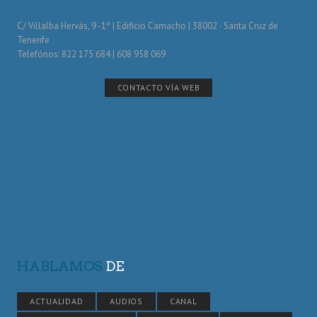
C/ Villalba Hervás, 9 -1º | Edificio Camacho | 38002 · Santa Cruz de
Tenerife
Telefónos: 822 175 684 | 608 958 069
CONTACTO VÍA WEB
HABLAMOS
DE
ACTUALIDAD
AUDIOS
CANAL