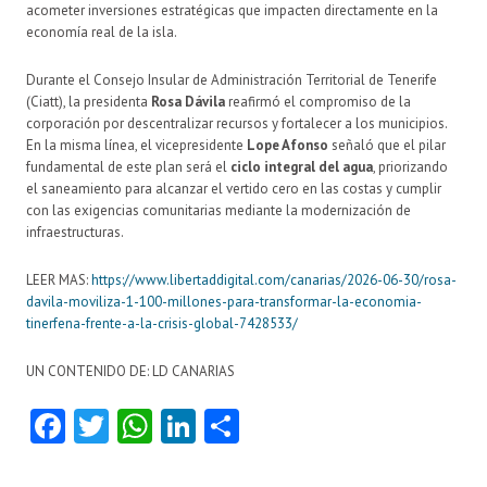
acometer inversiones estratégicas que impacten directamente en la
economía real de la isla.
Durante el Consejo Insular de Administración Territorial de Tenerife
(Ciatt), la presidenta
Rosa Dávila
reafirmó el compromiso de la
corporación por descentralizar recursos y fortalecer a los municipios.
En la misma línea, el vicepresidente
Lope Afonso
señaló que el pilar
fundamental de este plan será el
ciclo integral del agua
, priorizando
el saneamiento para alcanzar el vertido cero en las costas y cumplir
con las exigencias comunitarias mediante la modernización de
infraestructuras.
LEER MAS:
https://www.libertaddigital.com/canarias/2026-06-30/rosa-
davila-moviliza-1-100-millones-para-transformar-la-economia-
tinerfena-frente-a-la-crisis-global-7428533/
UN CONTENIDO DE: LD CANARIAS
Fa
T
W
Li
C
ce
w
ha
nk
o