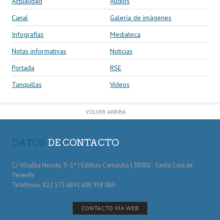
Actualidad
Audios
Canal
Galería de imágenes
Infografías
Mediateca
Notas informativas
Noticias
Portada
RSE
Tanquillas
Vídeos
VOLVER ARRIBA
DATOS
DE CONTACTO
C/ Villalba Hervás, 9 -1º | Edificio Camacho | 38002 · Santa Cruz de
Tenerife
Telefónos: 822 175 684 | 608 958 069
CONTACTO VÍA WEB