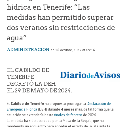
hídrica en Tenerife: “Las
medidas han permitido superar
dos veranos sin restricciones de
agua”
ADMINISTRACIÓN
on 16 octubre, 2025 at 09:16
EL CABILDO DE
TENERIFE
DECRETÓ LA DEH
EL 29 DE MAYO DE 2024.
El
Cabildo de Tenerife
ha propuesto prorrogar la
Declaración de
Emergencia Hídrica
(DEH) durante
4 meses más
, de tal forma que la
situación se extendería hasta
finales de febrero
de 2026.
La medida ha sido acordada por la Mesa de la Sequía, que ha
mantenido un encuentro para abordar el estado de la isla ante la