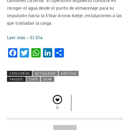
camiones cisterna”. El operativo dispuesto consiste en
recoger el agua desde el punto de almacenaje para su
impulsión hasta la Etbar Arona-Adeje, instalaciones a las
que trasladan la carga.
Leer más – El Día
Fa
T
W
Li
C
ce
w
ha
nk
o
b
itt
ts
e
m
CATEGORÍAS
ACTUALIDAD
NOTICIAS
o
er
A
dI
pa
TAGGED:
CIATF
EDAR
o
p
n
rti
k
p
r
0