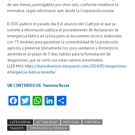
de seis meses, prorrogables por otros seis, conforme establece la
normativa, según informaron ayer desde la Corporación insular.
El BOC publicó el pasado día 8 el anuncio del Ciatf por el que se
somete a información pública el procedimiento de declaración de
emergencia hídrica en la Isla junto al documento técnico elaborado
con 75 medidas para garantizar la sostenibilidad de la producción
agrícola y preservar plenamente los usos sanitarios y domésticos,
abriéndose un plazo de 5 días hábiles para la formulación de
alegaciones, que se cerró con estas catorce presentadas.
LLER MAS:
https://diariodeavisos.elespanol.com/2024/05/alegaciones-
emergencia-hidrica-tenerife/
UN CONTENIDO DE: Yazmina Rozas
Fa
T
W
Li
C
ce
w
ha
nk
o
b
itt
ts
e
m
CATEGORÍAS
ACTUALIDAD
NOTICIAS
PORTADA
o
er
A
dI
pa
TAGGED:
EMERGENCIA HÍDRICA