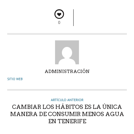
o
p
n
rti
k
p
r
0
A
ADMINISTRACIÓN
U
SITIO WEB
T
O
R
ARTÍCULO ANTERIOR
CAMBIAR LOS HÁBITOS ES LA ÚNICA
MANERA DE CONSUMIR MENOS AGUA
EN TENERIFE