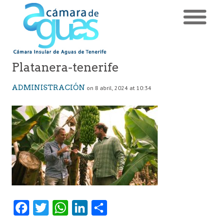
Platanera-tenerife
ADMINISTRACIÓN
on 8 abril, 2024 at 10:34
Fa
T
W
Li
C