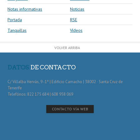
Notas informativas
Noticias
Portada
RSE
Tanquillas
Vídeos
VOLVER ARRIBA
DATOS
DE CONTACTO
C/ Villalba Hervás, 9 -1º | Edificio Camacho | 38002 · Santa Cruz de
Tenerife
Telefónos: 822 175 684 | 608 958 069
CONTACTO VÍA WEB