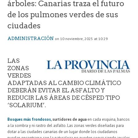
árboles: Canarias traza el futuro
de los pulmones verdes de sus
ciudades
ADMINISTRACIÓN
on 10 noviembre, 2025 at 10:29
LAS
ZONAS
VERDES
ADAPTADAS AL CAMBIO CLIMÁTICO
DEBERÁN EVITAR EL ASFALTO Y
REDUCIR LAS ÁREAS DE CÉSPED TIPO
‘SOLARIUM’.
Bosques más frondosos,
surtidores de agua
en cada esquina, bancos
a la sombra y ni rastro del asfalto. Las zonas verdes diseñadas para
dotar a las ciudades canarias de un lugar donde los ciudadanos
puedan encontrarse con la naturaleza no pueden seguir siendo iguales.