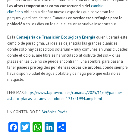
Las
altas temperaturas como consecuencia del
cambio
climático
obligan a diseñar nuevos espacios que conviertan los
parques y jardines de toda Canarias en
verdaderos refugios para la
población
en los días en los que el calor se vuelve insoportable.
Es la
Consejería de Transición Ecológica y Energía
quien liderará este
cambio de paradigma. La idea es dejar atrás las grandes planicies
donde solo hay césped tipo solárium –muy comunes en unas ciudades
donde el ocio al aire libre se ha vinculado al disfrute del sol– o las
plazas en las que no se puede encontrar ni una sombra, para pasar a
tener
paseos protegidos por densas copas de árboles
, donde siempre
haya disponibilidad de agua potable y de riego pero que esta no se
malgaste.
LEER MAS:
https://www.laprovincia.es/canarias/2025/11/09/parques-
asfalto-placas-solares-surtidores-123541994.amp.html
UN CONTENIDO DE:
Verónica Pavés
Fa
T
W
Li
C