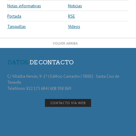
Notas informativas
Noticias
Portada
RSE
Tanquillas
Vídeos
VOLVER ARRIBA
DATOS
DE CONTACTO
C/ Villalba Hervás, 9 -1º | Edificio Camacho | 38002 · Santa Cruz de
Tenerife
Telefónos: 822 175 684 | 608 958 069
CONTACTO VÍA WEB