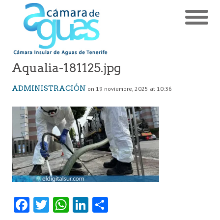
Aqualia-181125.jpg
ADMINISTRACIÓN
on 19 noviembre, 2025 at 10:36
Fa
T
W
Li
C