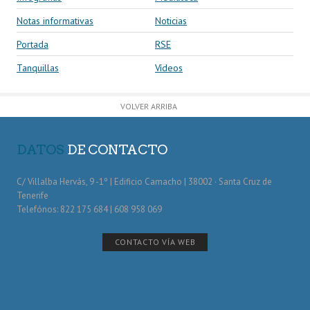
Notas informativas
Noticias
Portada
RSE
Tanquillas
Vídeos
VOLVER ARRIBA
DATOS
DE CONTACTO
C/ Villalba Hervás, 9 -1º | Edificio Camacho | 38002 · Santa Cruz de
Tenerife
Telefónos: 822 175 684 | 608 958 069
CONTACTO VÍA WEB