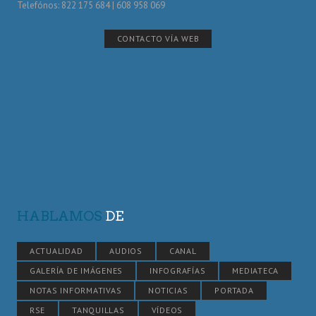
Telefónos: 822 175 684 | 608 958 069
CONTACTO VÍA WEB
HABLAMOS
DE
ACTUALIDAD
AUDIOS
CANAL
GALERÍA DE IMÁGENES
INFOGRAFÍAS
MEDIATECA
NOTAS INFORMATIVAS
NOTICIAS
PORTADA
RSE
TANQUILLAS
VÍDEOS