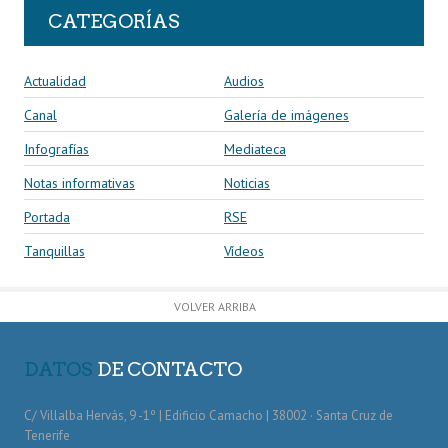
CATEGORÍAS
Actualidad
Audios
Canal
Galería de imágenes
Infografías
Mediateca
Notas informativas
Noticias
Portada
RSE
Tanquillas
Vídeos
VOLVER ARRIBA
DATOS
DE CONTACTO
C/ Villalba Hervás, 9 -1º | Edificio Camacho | 38002 · Santa Cruz de
Tenerife