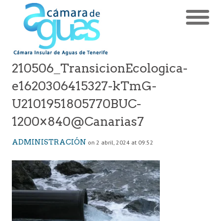
210506_TransicionEcologica-
e1620306415327-kTmG-
U2101951805770BUC-
1200×840@Canarias7
ADMINISTRACIÓN
on 2 abril, 2024 at 09:52