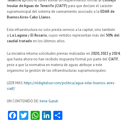
Tenerife
aprobó el lunes elevar un requerimiento formal al
Consejo
Insular de Aguas de Tenerife (CIATF)
para que declare el carácter
supramunicipal del sistema de saneamiento asociado a la
EDAR de
Buenos Aires-Cabo Llanos
.
Esta infraestructura no solo presta servicio a la capital, sino también
a
La Laguna
y
El Rosario
, cuyos vertidos representan más del
50% del
caudal tratado
en los últimos años.
La iniciativa retoma solicitudes previas realizadas en
2020, 2022 y 2024
,
que hasta ahora no han recibido respuesta formal por parte del
CIATF
,
pese a que la normativa en materia de aguas atribuye a este
organismo la gestión de las infraestructuras supramunicipales.
LEER MAS:
https://eldigitalsur.com/politica/agua-edar-buenos-aires-
ciatf/
UN CONTENIDO DE:
Irene Garuti
Fa
T
W
Li
C
ce
w
ha
nk
o