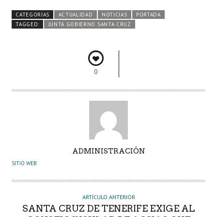
b
itt
ts
e
m
CATEGORÍAS
ACTUALIDAD
NOTICIAS
PORTADA
o
er
A
dI
pa
TAGGED:
JUNTA GOBIERNO SANTA CRUZ
o
p
n
rti
k
p
r
0
A
ADMINISTRACIÓN
U
SITIO WEB
T
O
R
ARTÍCULO ANTERIOR
SANTA CRUZ DE TENERIFE EXIGE AL