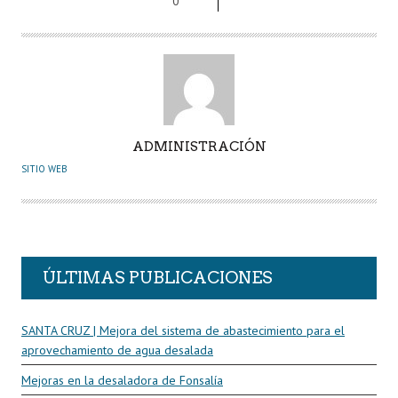
0
k
p
r
A
ADMINISTRACIÓN
U
SITIO WEB
T
O
R
ÚLTIMAS PUBLICACIONES
SANTA CRUZ | Mejora del sistema de abastecimiento para el
aprovechamiento de agua desalada
Mejoras en la desaladora de Fonsalía