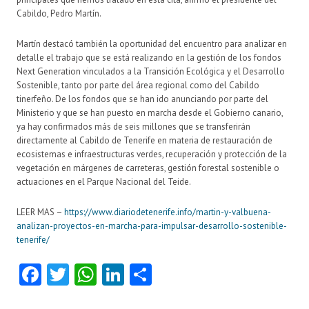
Cabildo, Pedro Martín.
Martín destacó también la oportunidad del encuentro para analizar en
detalle el trabajo que se está realizando en la gestión de los fondos
Next Generation vinculados a la Transición Ecológica y el Desarrollo
Sostenible, tanto por parte del área regional como del Cabildo
tinerfeño. De los fondos que se han ido anunciando por parte del
Ministerio y que se han puesto en marcha desde el Gobierno canario,
ya hay confirmados más de seis millones que se transferirán
directamente al Cabildo de Tenerife en materia de restauración de
ecosistemas e infraestructuras verdes, recuperación y protección de la
vegetación en márgenes de carreteras, gestión forestal sostenible o
actuaciones en el Parque Nacional del Teide.
LEER MAS –
https://www.diariodetenerife.info/martin-y-valbuena-
analizan-proyectos-en-marcha-para-impulsar-desarrollo-sostenible-
tenerife/
Fa
T
W
Li
C
ce
w
ha
nk
o