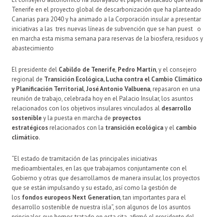
Tenerife en el proyecto global de descarbonización que ha planteado
Canarias para 2040 y ha animado a la Corporación insular a presentar
iniciativas a las
tres nuevas líneas de subvención que se han puest
o
en marcha esta misma semana para reservas de la biosfera, residuos y
abastecimiento
El presidente del
Cabildo de Tenerife
,
Pedro Martín
, y el consejero
regional de
Transición Ecológica, Lucha contra el Cambio Climático
y Planificación Territorial
,
José Antonio Valbuena
, repasaron en una
reunión de trabajo, celebrada hoy en el Palacio Insular, los asuntos
relacionados con los objetivos insulares vinculados al
desarrollo
sostenible
y la puesta en marcha de
proyectos
estratégicos
relacionados con la
transición ecológica
y el
cambio
climático
.
“El estado de tramitación de las principales iniciativas
medioambientales, en las que trabajamos conjuntamente con el
Gobierno y otras que desarrollamos de manera insular, los proyectos
que se están impulsando y su estado, así como la gestión de
los
fondos europeos Next Generation
, tan importantes para el
desarrollo sostenible de nuestra isla”, son algunos de los asuntos
principales que hemos tratado en esta cita, afirmó el presidente del