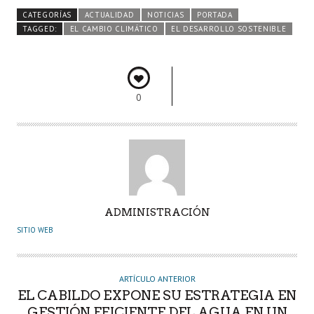
b
itt
ts
e
m
CATEGORÍAS
ACTUALIDAD
NOTICIAS
PORTADA
o
er
A
dI
pa
TAGGED:
EL CAMBIO CLIMÁTICO
EL DESARROLLO SOSTENIBLE
o
p
n
rti
k
p
r
0
A
ADMINISTRACIÓN
U
SITIO WEB
T
O
R
ARTÍCULO ANTERIOR
EL CABILDO EXPONE SU ESTRATEGIA EN
GESTIÓN EFICIENTE DEL AGUA EN UN