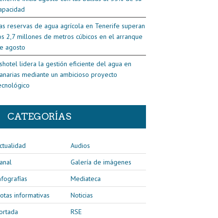
apacidad
as reservas de agua agrícola en Tenerife superan
os 2,7 millones de metros cúbicos en el arranque
e agosto
shotel lidera la gestión eficiente del agua en
anarias mediante un ambicioso proyecto
ecnológico
CATEGORÍAS
ctualidad
Audios
anal
Galería de imágenes
nfografías
Mediateca
otas informativas
Noticias
ortada
RSE