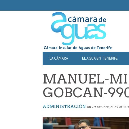
SECONDARY
NAVIGATION
PRIMARY
LA CÁMARA
EL AGUA EN TENERIFE
NAVIGATION
MANUEL-MI
GOBCAN-990
ADMINISTRACIÓN
on 29 octubre, 2025 at 10: