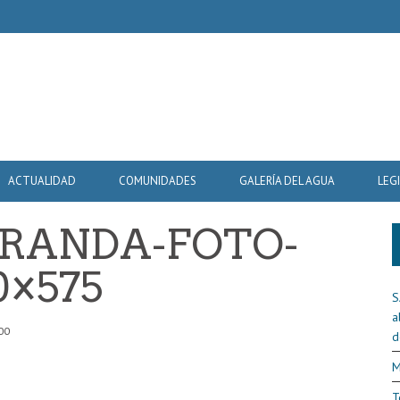
ACTUALIDAD
COMUNIDADES
GALERÍA DEL AGUA
LEG
RANDA-FOTO-
×575
S
a
00
d
M
T