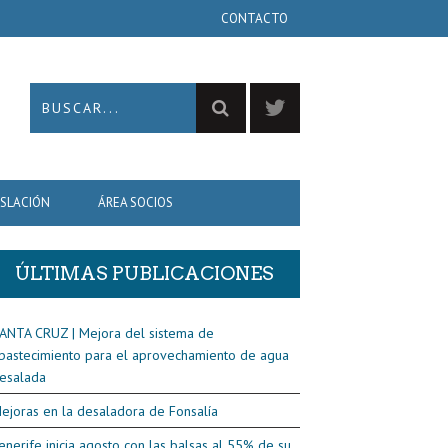
CONTACTO
ISLACIÓN
ÁREA SOCIOS
ÚLTIMAS PUBLICACIONES
ANTA CRUZ | Mejora del sistema de
bastecimiento para el aprovechamiento de agua
esalada
ejoras en la desaladora de Fonsalía
enerife inicia agosto con las balsas al 55% de su