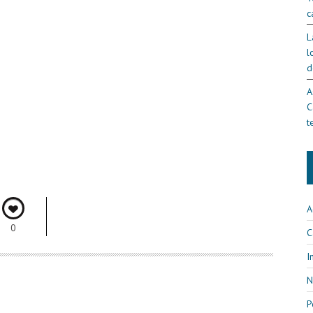
c
L
l
d
A
C
t
A
0
C
I
N
P