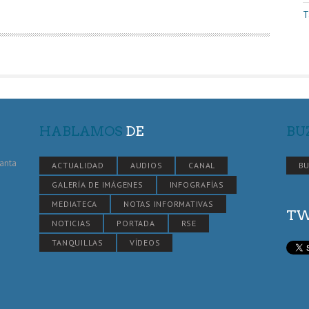
T
HABLAMOS
DE
BU
Santa
ACTUALIDAD
AUDIOS
CANAL
BU
GALERÍA DE IMÁGENES
INFOGRAFÍAS
MEDIATECA
NOTAS INFORMATIVAS
TW
NOTICIAS
PORTADA
RSE
TANQUILLAS
VÍDEOS