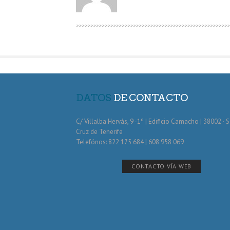
O
R
DATOS
DE CONTACTO
C/ Villalba Hervás, 9 -1º | Edificio Camacho | 38002 · 
Cruz de Tenerife
Telefónos: 822 175 684 | 608 958 069
CONTACTO VÍA WEB