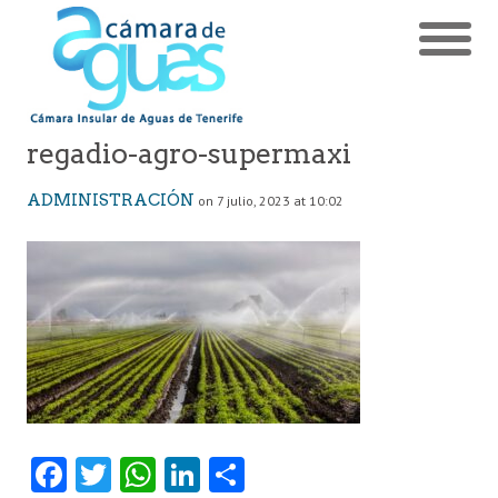
regadio-agro-supermaxi
ADMINISTRACIÓN
on 7 julio, 2023 at 10:02
Fa
T
W
Li
C