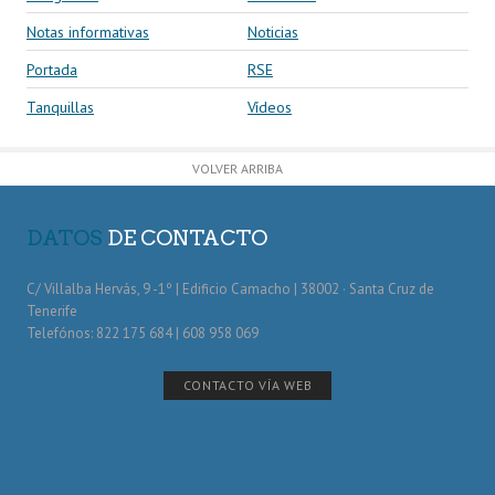
Notas informativas
Noticias
Portada
RSE
Tanquillas
Vídeos
VOLVER ARRIBA
DATOS
DE CONTACTO
C/ Villalba Hervás, 9 -1º | Edificio Camacho | 38002 · Santa Cruz de
Tenerife
Telefónos: 822 175 684 | 608 958 069
CONTACTO VÍA WEB