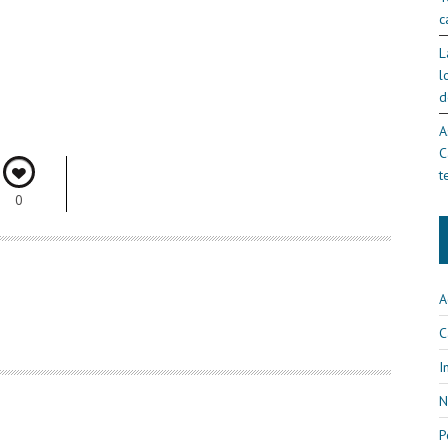
c
L
l
d
A
C
t
0
A
C
I
N
P