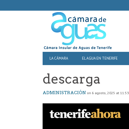
SECONDARY
NAVIGATION
PRIMARY
LA CÁMARA
EL AGUA EN TENERIFE
NAVIGATION
descarga
ADMINISTRACIÓN
on 6 agosto, 2025 at 11:53