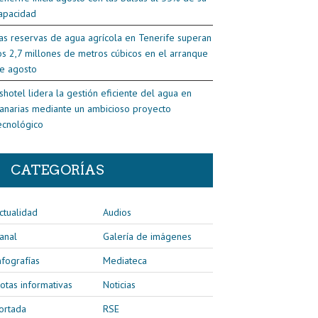
apacidad
as reservas de agua agrícola en Tenerife superan
os 2,7 millones de metros cúbicos en el arranque
e agosto
shotel lidera la gestión eficiente del agua en
anarias mediante un ambicioso proyecto
ecnológico
CATEGORÍAS
ctualidad
Audios
anal
Galería de imágenes
nfografías
Mediateca
otas informativas
Noticias
ortada
RSE