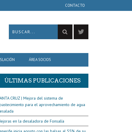
CONTACTO
ISLACIÓN
ÁREA SOCIOS
ÚLTIMAS PUBLICACIONES
ANTA CRUZ | Mejora del sistema de
bastecimiento para el aprovechamiento de agua
esalada
ejoras en la desaladora de Fonsalía
enerife inicia agosto con las balsas al 55% de su