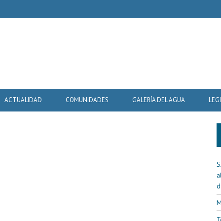
ACTUALIDAD
COMUNIDADES
GALERÍA DEL AGUA
LEG
S
a
d
M
T