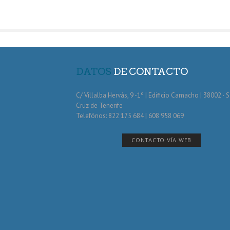
DATOS
DE CONTACTO
C/ Villalba Hervás, 9 -1º | Edificio Camacho | 38002 · 
Cruz de Tenerife
Telefónos: 822 175 684 | 608 958 069
CONTACTO VÍA WEB