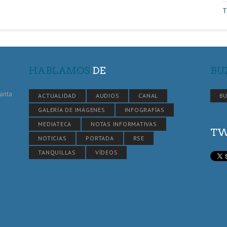
T
HABLAMOS
DE
BU
Santa
ACTUALIDAD
AUDIOS
CANAL
BU
GALERÍA DE IMÁGENES
INFOGRAFÍAS
MEDIATECA
NOTAS INFORMATIVAS
TW
NOTICIAS
PORTADA
RSE
TANQUILLAS
VÍDEOS