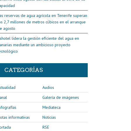
apacidad
as reservas de agua agrícola en Tenerife superan
os 2,7 millones de metros cúbicos en el arranque
e agosto
shotel lidera la gestión eficiente del agua en
anarias mediante un ambicioso proyecto
ecnológico
CATEGORÍAS
ctualidad
Audios
anal
Galería de imágenes
nfografías
Mediateca
otas informativas
Noticias
ortada
RSE