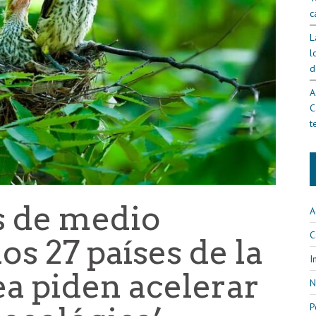
c
L
l
d
A
C
t
s de medio
A
C
os 27 países de la
I
a piden acelerar
N
P