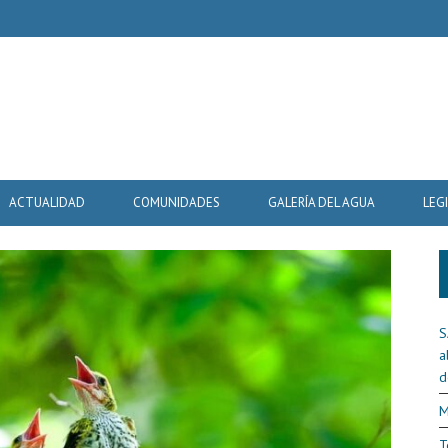
ACTUALIDAD
COMUNIDADES
GALERÍA DEL AGUA
LEG
S
a
d
M
T