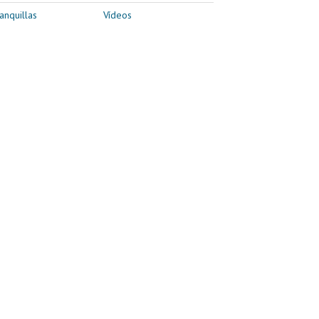
anquillas
Vídeos