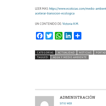
LEER MAS:
https://www.ecoticias.com/medio-ambien
acelerar-transicion-ecologica
UN CONTENIDO DE:
Victoria H.M.
Fa
T
W
Li
C
ce
w
ha
nk
o
b
itt
ts
e
m
CATEGORÍAS
ACTUALIDAD
NOTICIAS
PORTA
o
er
A
dI
pa
TAGGED:
AGUA Y MEDIO AMBIENTE
o
p
n
rti
k
p
r
A
ADMINISTRACIÓN
U
SITIO WEB