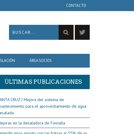
CONTACTO
ISLACIÓN
ÁREA SOCIOS
ÚLTIMAS PUBLICACIONES
ANTA CRUZ | Mejora del sistema de
bastecimiento para el aprovechamiento de agua
esalada
ejoras en la desaladora de Fonsalía
enerife inicia agosto con las balsas al 55% de su