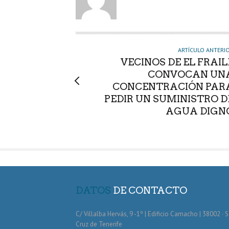
T
O
R
ARTÍCULO ANTERI
VECINOS DE EL FRAIL
CONVOCAN UN
CONCENTRACIÓN PAR
PEDIR UN SUMINISTRO D
AGUA DIGN
DATOS
DE CONTACTO
C/ Villalba Hervás, 9 -1º | Edificio Camacho | 38002 · 
Cruz de Tenerife