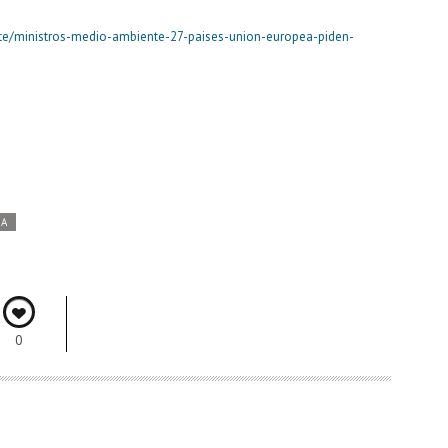
te/ministros-medio-ambiente-27-paises-union-europea-piden-
DA
0