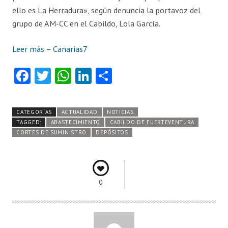
ello es La Herradura», según denuncia la portavoz del
grupo de AM-CC en el Cabildo, Lola García.
Leer más – Canarias7
Fa
T
W
Li
C
ce
w
ha
nk
o
b
itt
ts
e
m
CATEGORÍAS
ACTUALIDAD
NOTICIAS
o
er
A
dI
pa
TAGGED:
ABASTECIMIENTO
CABILDO DE FUERTEVENTURA
CORTES DE SUMINISTRO
DEPÓSITOS
o
p
n
rti
k
p
r
0