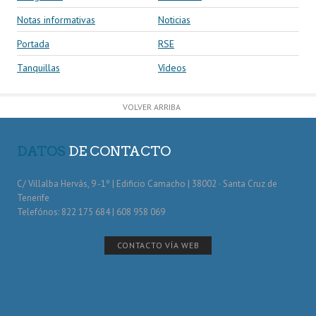
Notas informativas
Noticias
Portada
RSE
Tanquillas
Vídeos
VOLVER ARRIBA
DATOS
DE CONTACTO
C/ Villalba Hervás, 9 -1º | Edificio Camacho | 38002 · Santa Cruz de
Tenerife
Telefónos: 822 175 684 | 608 958 069
CONTACTO VÍA WEB