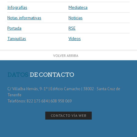
Infografías
Mediateca
Notas informativas
Noticias
Portada
RSE
Tanquillas
Vídeos
VOLVER ARRIBA
DATOS
DE CONTACTO
C/ Villalba Hervás, 9 -1º | Edificio Camacho | 38002 · Santa Cruz de
Tenerife
Telefónos: 822 175 684 | 608 958 069
CONTACTO VÍA WEB