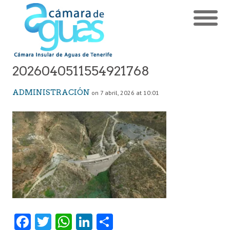
2026040511554921768
ADMINISTRACIÓN
on 7 abril, 2026 at 10:01
Fa
T
W
Li
C