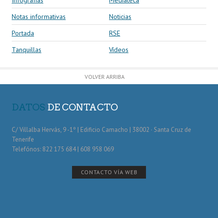
Notas informativas
Noticias
Portada
RSE
Tanquillas
Vídeos
VOLVER ARRIBA
DATOS
DE CONTACTO
C/ Villalba Hervás, 9 -1º | Edificio Camacho | 38002 · Santa Cruz de
Tenerife
Telefónos: 822 175 684 | 608 958 069
CONTACTO VÍA WEB