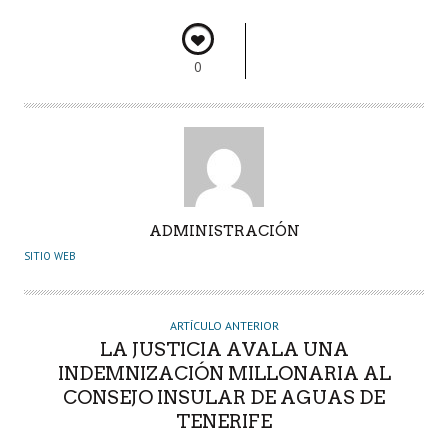
o
p
n
rti
k
p
r
0
A
ADMINISTRACIÓN
U
SITIO WEB
T
O
R
ARTÍCULO ANTERIOR
LA JUSTICIA AVALA UNA
INDEMNIZACIÓN MILLONARIA AL
CONSEJO INSULAR DE AGUAS DE
TENERIFE