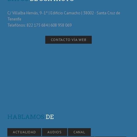
C/ Villalba Hervás, 9 -1º | Edificio Camacho | 38002 · Santa Cruz de
Tenerife
Telefónos: 822 175 684 | 608 958 069
CONTACTO VÍA WEB
HABLAMOS
DE
ACTUALIDAD
AUDIOS
CANAL