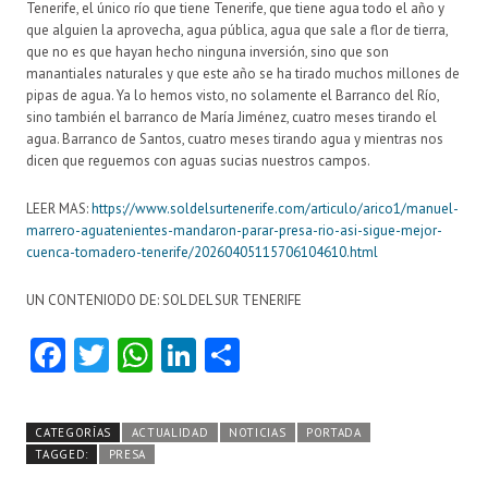
Tenerife, el único río que tiene Tenerife, que tiene agua todo el año y
que alguien la aprovecha, agua pública, agua que sale a flor de tierra,
que no es que hayan hecho ninguna inversión, sino que son
manantiales naturales y que este año se ha tirado muchos millones de
pipas de agua. Ya lo hemos visto, no solamente el Barranco del Río,
sino también el barranco de María Jiménez, cuatro meses tirando el
agua. Barranco de Santos, cuatro meses tirando agua y mientras nos
dicen que reguemos con aguas sucias nuestros campos.
LEER MAS:
https://www.soldelsurtenerife.com/articulo/arico1/manuel-
marrero-aguatenientes-mandaron-parar-presa-rio-asi-sigue-mejor-
cuenca-tomadero-tenerife/20260405115706104610.html
UN CONTENIODO DE: SOL DEL SUR TENERIFE
Fa
T
W
Li
C
ce
w
ha
nk
o
b
itt
ts
e
m
CATEGORÍAS
ACTUALIDAD
NOTICIAS
PORTADA
o
er
A
dI
pa
TAGGED:
PRESA